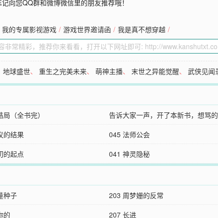
忘记向您QQ群和微博微信里的朋友推荐哦！
我的专属影视游戏
/
游戏世界邀请函
/
我是真不想穿越
/
、
地球盛世
、
重生之完美未来
、
萌神主播
、
末世之异能觉醒
、
武侠见闻
大结局（全书完）
告诉大家一声，开了本新书，想骂的
商议的结果
045 法师公会
一切的起点
041 神灵隐秘
力量种子
203 周梦姗的反常
听你的
207 长进