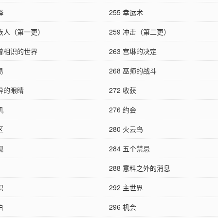
择
255 幸运术
异族人（第一更）
259 冲击（第二更）
似曾相识的世界
263 宫琳的决定
易
268 巫师的战斗
诡异的眼睛
272 收获
机
276 约会
区
280 火云鸟
现
284 五个禁忌
288 意料之外的消息
识
292 主世界
白
296 机会