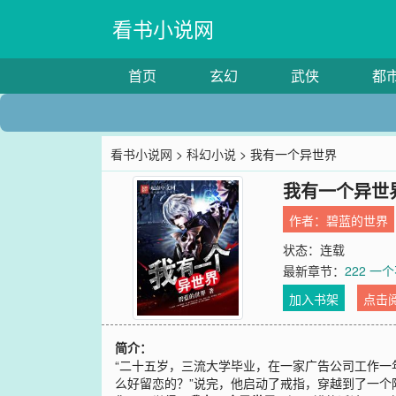
看书小说网
首页
玄幻
武侠
都
看书小说网
>
科幻小说
> 我有一个异世界
我有一个异世
作者：
碧蓝的世界
状态：连载
最新章节：
222 一
加入书架
点击
简介：
“二十五岁，三流大学毕业，在一家广告公司工作一
么好留恋的？”说完，他启动了戒指，穿越到了一个