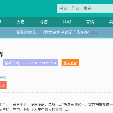
市
历史
网游
科幻
言情
追看新章节，下载本站客户端无广告APP
↓↓↓
界
更新时间：2025-10-17 20:27:24
直达底部
个不留
阅读
年半，月薪三千五，没车没房，单身……”陈逸写到这里，突然把纸揉成一
陌生的世界中，开始了人生中最大的冒险……