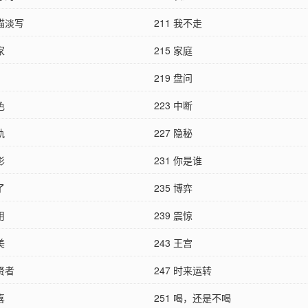
轻描淡写
211 我不走
家
215 家庭
219 盘问
色
223 中断
轨
227 隐秘
影
231 你是谁
了
235 博弈
用
239 震惊
美
243 王宫
大贤者
247 时来运转
喜
251 喝，还是不喝