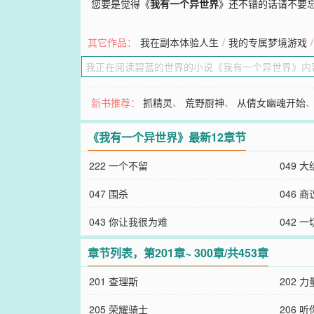
您要是觉得《
我有一个异世界
》还不错的话请不要
其它作品：
我在副本体验人生
/
我的专属梦境游戏
/
新书推荐：
抓精灵
、
荒野厨神
、
从倩女幽魂开始
《我有一个异世界》最新12章节
222 一个不留
049 
047 围杀
046 
043 你让我很为难
042 
章节列表，第201章~ 300章/共453章
201 查理斯
202 
205 荣耀骑士
206 