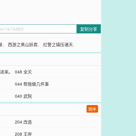
复制分享
录
、
西游之黑山妖君
、
红警之镇压诸天
、
进来。
048 全灭
044 帮我做几件事
040 武院
倒序
204 改造
208 王座