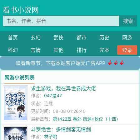
看书小说网
搜索
首页
玄幻
武侠
都市
历史
网游
科幻
言情
其他
排行
完本
登录
↓↓↓
追看新章节，下载本站客户端无广告APP
网游小说列表
求生游戏，我在异世卷成大佬
作者：
047是47
状态：连载
更新时间：08-08 01:26:40
最新章节：
第1422章 番外 风渊×狄仪（十四）
斗罗绝世：多情剑客无情剑
作者：
林子哟