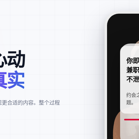
心动
你
兼
真实
不
约会
现更合适的内容。整个过程
题。