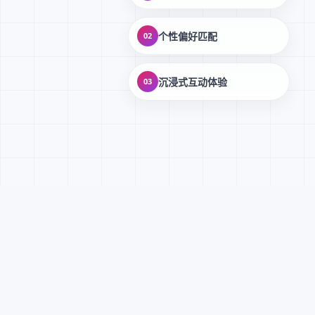
个性偏好匹配
02
沉浸式互动体验
03