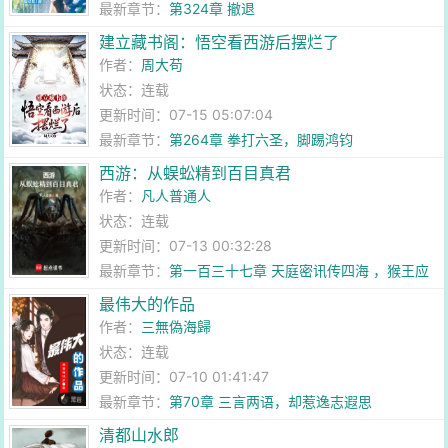
最新章节：
第324章 撤退
建立藏书阁：悟空看西游后摆烂了
作者：
周大苟
状态：连载
更新时间：07-15 05:07:04
最新章节：
第264章 拳打六圣，脚踢鸿钧
西游：从蜈蚣精到百目真君
作者：
凡人普通人
状态：连载
更新时间：07-13 00:32:28
最新章节：
第一百三十七章 天庭密讯传四海 ，猴王应
劫登龙宫
最伟大的作品
作者：
三無偽海歸
状态：连载
更新时间：07-10 01:41:47
最新章节：
第70章 三言两语，却惹逸志遐思
清都山水郎