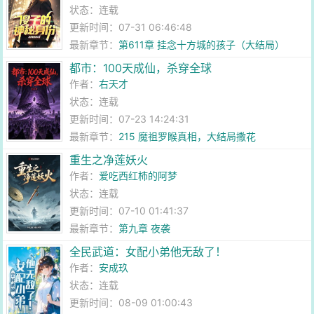
状态：连载
更新时间：07-31 06:46:48
最新章节：
第611章 挂念十方城的孩子（大结局）
都市：100天成仙，杀穿全球
作者：
右天才
状态：连载
更新时间：07-23 14:24:31
最新章节：
215 魔祖罗睺真相，大结局撒花
重生之净莲妖火
作者：
爱吃西红柿的阿梦
状态：连载
更新时间：07-10 01:41:37
最新章节：
第九章 夜袭
全民武道：女配小弟他无敌了！
作者：
安成玖
状态：连载
更新时间：08-09 01:00:43