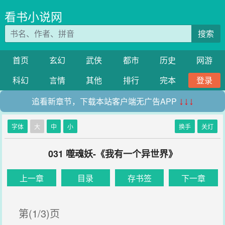
看书小说网
搜索
首页
玄幻
武侠
都市
历史
网游
科幻
言情
其他
排行
完本
登录
追看新章节，下载本站客户端无广告APP
↓↓↓
字体
大
中
小
换手
关灯
031 噬魂妖-《我有一个异世界》
上一章
目录
存书签
下一章
第(1/3)页