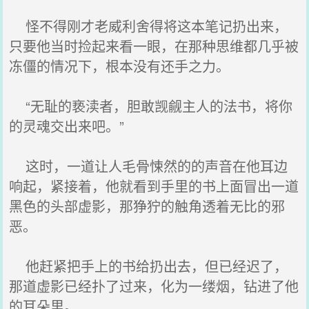
怪不得刚才老威利舍得将这本笔记扔出来，
只要他当时捡起来看一眼，在那种思维都几乎被
冻僵的情况下，根本没有还手之力。
“无耻的亵渎者，胆敢觊觎主人的法书，将你
的灵魂交出来吧。”
这时，一道让人毛骨悚然的的声音在他耳边
响起，紧接着，他就看到手里的书上面冒出一道
黑色的头部虚影，那狰狞的触角透着无比的邪
恶。
他赶紧把手上的书给扔出去，但已经迟了，
那道虚影已经扑了过来，化为一缕烟，钻进了他
的耳朵里。