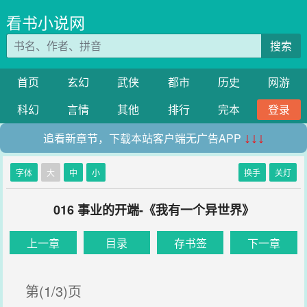
看书小说网
搜索
首页
玄幻
武侠
都市
历史
网游
科幻
言情
其他
排行
完本
登录
追看新章节，下载本站客户端无广告APP
↓↓↓
字体
大
中
小
换手
关灯
016 事业的开端-《我有一个异世界》
上一章
目录
存书签
下一章
第(1/3)页