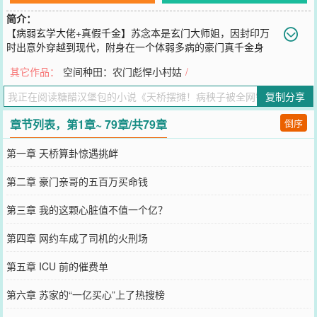
简介：
【病弱玄学大佬+真假千金】苏念本是玄门大师姐，因封印万
时出意外穿越到现代，附身在一个体弱多病的豪门真千金身
上。原主从小流落孤儿院，被养父母收养，好景不长，养父母出车祸
其它作品：
空间种田：农门彪悍小村姑
/
住进icu。苏念只好拖着病体在天桥摆摊，抓凶赚悬赏金救养父母。这
时豪门苏家找上门来，要她回家！可苏念一眼看穿他们接她回去，只
复制分享
不过是为了让她捐心脏救同父异母的妹妹苏悦！什么狗屁豪门，她才
不要回去！有一身的玄门本事，苏念何愁赚不到钱？她的摊位到访的
章节列表，第1章~ 79章/共79章
倒序
大佬越来越多。隐匿在暗处观察她许久的某人绷不住了！
您要是觉得《
天桥摆摊！病秧子被全网警察关注
》还不错的话请不要
第一章 天桥算卦惊遇挑衅
忘记向您QQ群和微博微信里的朋友推荐哦！
第二章 豪门亲哥的五百万买命钱
第三章 我的这颗心脏值不值一个亿？
第四章 网约车成了司机的火刑场
第五章 ICU 前的催费单
第六章 苏家的“一亿买心”上了热搜榜