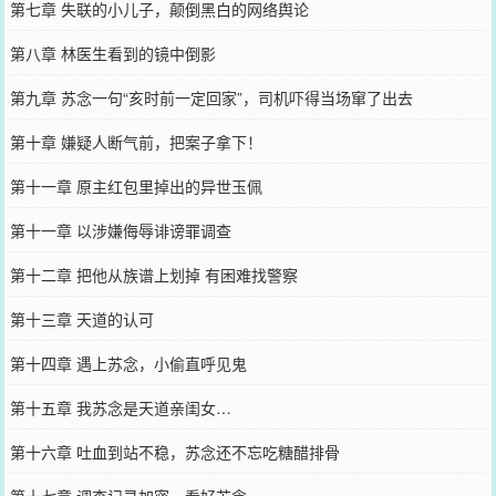
第七章 失联的小儿子，颠倒黑白的网络舆论
第八章 林医生看到的镜中倒影
第九章 苏念一句“亥时前一定回家”，司机吓得当场窜了出去
第十章 嫌疑人断气前，把案子拿下！
第十一章 原主红包里掉出的异世玉佩
第十一章 以涉嫌侮辱诽谤罪调查
第十二章 把他从族谱上划掉 有困难找警察
第十三章 天道的认可
第十四章 遇上苏念，小偷直呼见鬼
第十五章 我苏念是天道亲闺女…
第十六章 吐血到站不稳，苏念还不忘吃糖醋排骨
第十七章 调查记录加密，看好苏念。