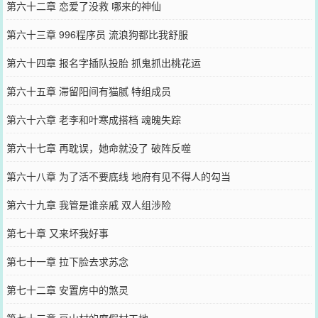
第六十二章 恋爱了没救 哪来的神仙
第六十三章 996程序员 流浪狗都比我舒服
第六十四章 报名字插队投胎 抓鬼抓出桃花运
第六十五章 滞留阳间有猫腻 特组成员
第六十六章 老李和叶寒成搭档 魂魄失踪
第六十七章 再耽误，她命就没了 破阵反噬
第六十八章 为了活不要底线 地府有见不得人的勾当
第六十九章 我管是谁亲戚 双人组涉险
第七十章 又来坏我好事
第七十一章 拉下脸去求苏念
第七十二章 安置房中的煞灵
第七十三章 豆山村的度假村工地