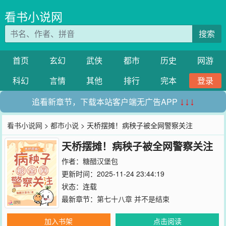
看书小说网
搜索
首页
玄幻
武侠
都市
历史
网游
科幻
言情
其他
排行
完本
登录
追看新章节，下载本站客户端无广告APP
↓↓↓
看书小说网
>
都市小说
> 天桥摆摊！病秧子被全网警察关注
天桥摆摊！病秧子被全网警察关注
作者：
糖醋汉堡包
更新时间：2025-11-24 23:44:19
状态：连载
最新章节：
第七十八章 并不是结束
加入书架
点击阅读