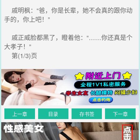
戚明枫：“爸，你是长辈，她不会真的跟你动
手的，你上吧！”
戚正威脸都黑了，瞪着他：“……你还真是个
大孝子！”
第(1/3)页
上一章
目录
存书签
下一章