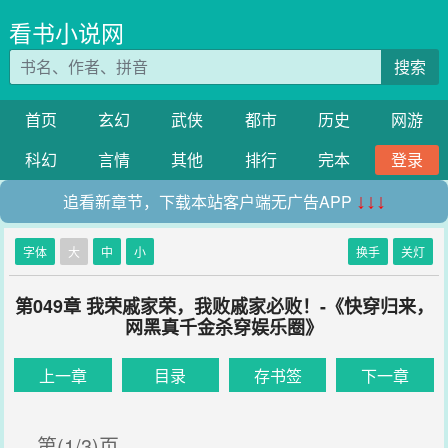
看书小说网
搜索
首页
玄幻
武侠
都市
历史
网游
科幻
言情
其他
排行
完本
登录
追看新章节，下载本站客户端无广告APP
↓↓↓
字体
大
中
小
换手
关灯
第049章 我荣戚家荣，我败戚家必败！-《快穿归来，
网黑真千金杀穿娱乐圈》
上一章
目录
存书签
下一章
第(1/3)页