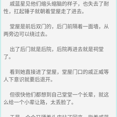
戚蓝星见他们缩头缩脑的样子，也失去了耐
性，扛起锤子就朝着堂屋走了进去。
堂屋是前后双门的，后门前隔着一面墙，从
两旁边可以绕过去。
出了后门就是后院，后院再进去就是祠堂
了。
看到她直接进了堂屋，堂屋门口的戚正威等
人下意识就要后退开。
但很快他们都想到自己堂堂一个长辈，就这
么给一个小辈让路，太丢脸了。