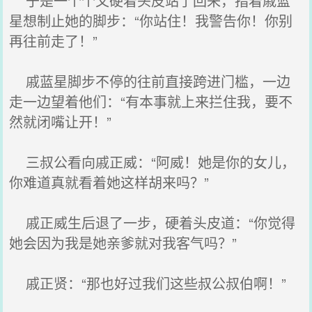
于是一个个又硬着头皮站了回来，指着戚蓝
星想制止她的脚步：“你站住！我警告你！你别
再往前走了！”
戚蓝星脚步不停的往前直接跨进门槛，一边
走一边望着他们：“有本事就上来拦住我，要不
然就闭嘴让开！”
三叔公看向戚正威：“阿威！她是你的女儿，
你难道真就看着她这样胡来吗？”
戚正威生后退了一步，硬着头皮道：“你觉得
她会因为我是她亲爹就对我客气吗？”
戚正贤：“那也好过我们这些叔公叔伯啊！”