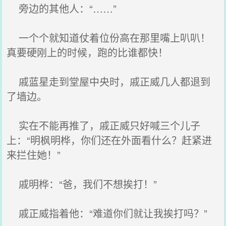
旁边的其他人：“……”
一个个就知道仗着位份高在那里嘴上叭叭！
真要硬刚上的时候，跑的比谁都快！
戚蓝星走到堂屋中央时，戚正威几人都退到
了墙边。
实在不能再推了，戚正威只好喊三个儿子
上：“明枫明桦，你们还在外面看什么？赶紧进
来拦住她！”
戚明桦：“爸，我们不想挨打！”
戚正威指着他：“难道你们就让我挨打吗？”