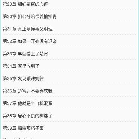
第29章 细细密密的心疼
第30章 扣公分赔偿姜榆知青
第31章 真正是懂事又明理
第32章 如果一开始没有退亲
第33章 早就看上了楚宵
第34章 家里收到了
第35章 发现暧昧规律
第36章 楚宵，不要喜欢我
第37章 他就是个自私混蛋
第38章 居心不良的梅婆子
第39章 揭露那档子事