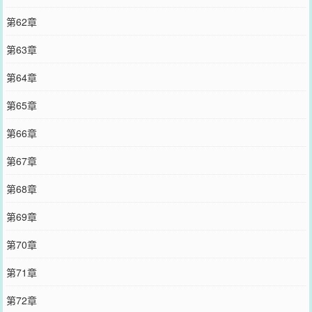
第62章
第63章
第64章
第65章
第66章
第67章
第68章
第69章
第70章
第71章
第72章