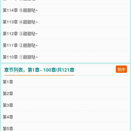
第114章 ⑤甜甜哒~
第113章 ④甜甜哒~
第112章 ③甜甜哒~
第111章 ②甜甜哒~
第110章 ①甜甜哒~
章节列表，第1章~ 100章/共121章
倒序
第1章
第2章
第3章
第4章
第5章