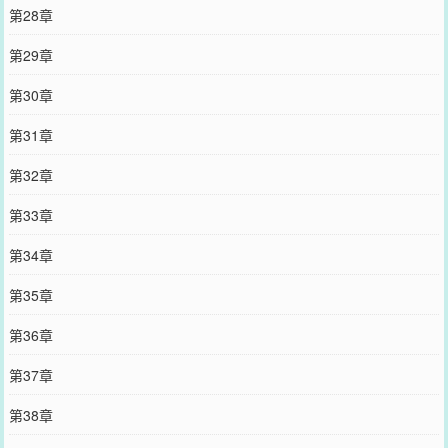
第28章
第29章
第30章
第31章
第32章
第33章
第34章
第35章
第36章
第37章
第38章