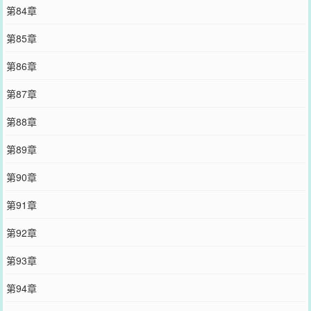
第84章
第85章
第86章
第87章
第88章
第89章
第90章
第91章
第92章
第93章
第94章