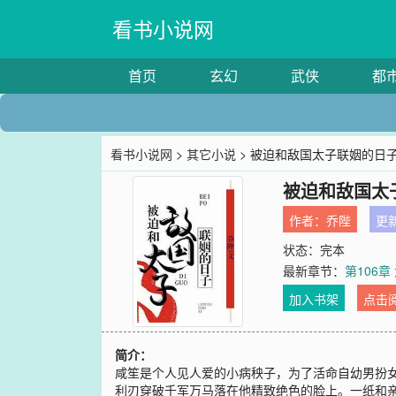
看书小说网
首页
玄幻
武侠
都
看书小说网
>
其它小说
> 被迫和敌国太子联姻的日
被迫和敌国太
作者：
乔陛
更新
状态：完本
最新章节：
第106章
加入书架
点击
简介：
咸笙是个人见人爱的小病秧子，为了活命自幼男扮
利刃穿破千军万马落在他精致绝色的脸上。一纸和