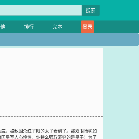
搜索
其他
排行
完本
登录
助威，被敌国杀红了眼的太子看到了。那双眼睛犹如
南国皇室人心惶惶，你特么强取豪夺的是皇子！为了