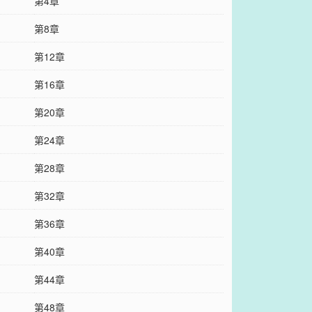
第4章
第8章
第12章
第16章
第20章
第24章
第28章
第32章
第36章
第40章
第44章
第48章