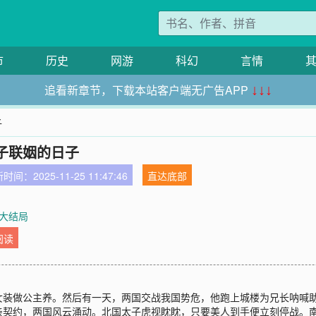
市
历史
网游
科幻
言情
追看新章节，下载本站客户端无广告APP
↓↓↓
子
子联姻的日子
时间：2025-11-25 11:47:46
直达底部
 大结局
阅读
女装做公主养。然后有一天，两国交战我国势危，他跑上城楼为兄长呐喊
亲契约，两国风云涌动。北国太子虎视眈眈，只要美人到手便立刻停战。