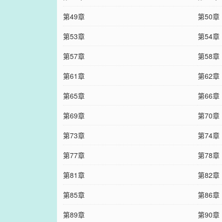
第49章
第50章
第53章
第54章
第57章
第58章
第61章
第62章
第65章
第66章
第69章
第70章
第73章
第74章
第77章
第78章
第81章
第82章
第85章
第86章
第89章
第90章